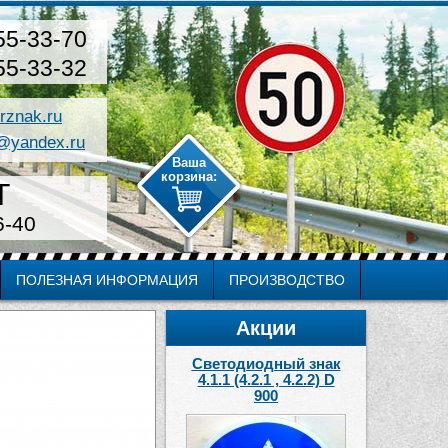
55-33-70
55-33-32
rznak.ru
@yandex.ru
Т
6-40
ПОЛЕЗНАЯ ИНФОРМАЦИЯ
ПРОИЗВОДСТВО
Акции
Светодиодный знак
4.1.1 (4.2.1 , 4.2.2) D
900