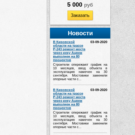
5 000
руб
Заказать
Новости
В Кировской
03-09-2020
области на трассе
Р-243 ремонт моста
через реку Ацвеж
выполнен на 80
процентов
Строители опережают график на
10 месяцев, ввод объекта в
эксплуатацию намечен на 30
сентября. Мостовики заменили
опорные части с...
В Кировской
03-09-2020
области на трассе
Р-243 ремонт моста
через реку Ацвеж
выполнен на 80
процентов
Строители опережают график на
10 месяцев, ввод объекта в
эксплуатацию намечен на 30
сентября. Мостовики заменили
опорные части с...