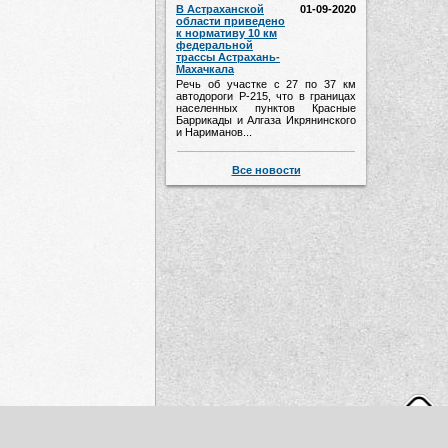
В Астраханской
01-09-2020
области приведено
к нормативу 10 км
федеральной
трассы Астрахань-
Махачкала
Речь об участке с 27 по 37 км
автодороги Р-215, что в границах
населенных пунктов Красные
Баррикады и Алгаза Икрянинского
и Нариманов...
Все новости