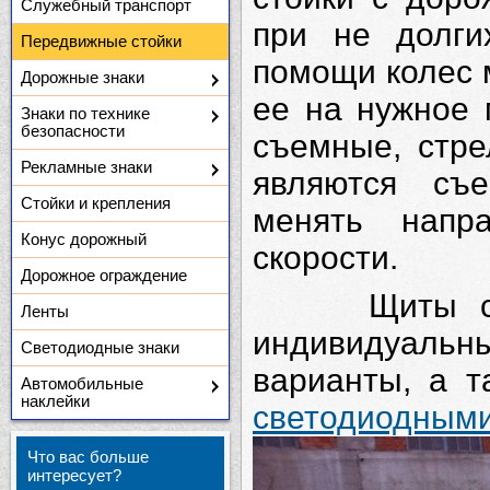
Служебный транспорт
при не долги
Передвижные стойки
помощи колес 
Дорожные знаки
ее на нужное
Знаки по технике
безопасности
съемные, стре
Рекламные знаки
являются съ
Стойки и крепления
менять напр
Конус дорожный
скорости.
Дорожное ограждение
Щиты с дор
Ленты
индивидуальны
Светодиодные знаки
варианты, а т
Автомобильные
наклейки
светод
Что вас больше
интересует?