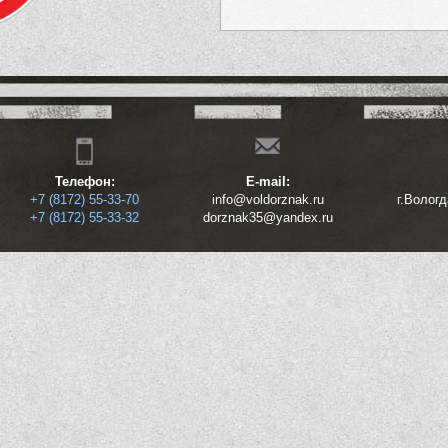
Телефон:
E-mail:
+7 (8172) 55-33-70
info@voldorznak.ru
г.Волог
+7 (8172) 55-33-32
dorznak35@yandex.ru