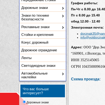
График работы:
Дорожные знаки
Пн-Чт
с 8.00 до 16.4
Знаки по технике
Пт с 8.00 до 15.40
безопасности
обед 12.00 - 12.40
Рекламные знаки
Электронная почта:
dorznak35@yan
Стойки и крепления
info@voldorznak
Конус дорожный
Адрес:
ООО "Дор.Зна
Дорожное ограждение
160901, г.Вологда, 
"
Ленты
ИНН 3525145065
Светодиодные знаки
ОГРН 104350009616
Автомобильные
наклейки
Схема проезда:
Что вас больше
интересует?
Дорожные знаки