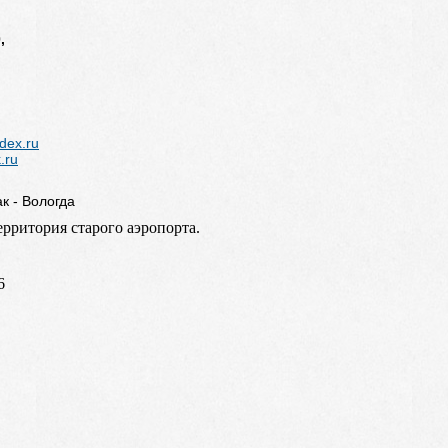
0,
dex.ru
.ru
к - Вологда
территория старого аэропорта.
6