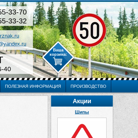
55-33-70
55-33-32
rznak.ru
@yandex.ru
Т
6-40
ПОЛЕЗНАЯ ИНФОРМАЦИЯ
ПРОИЗВОДСТВО
Акции
Шипы