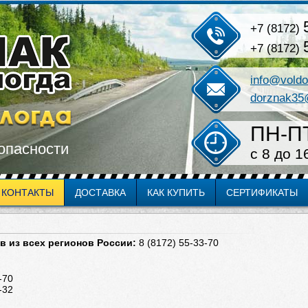
+7 (8172)
+7 (8172)
info@voldo
dorznak35
ПН-П
опасности
c 8 до 1
КОНТАКТЫ
ДОСТАВКА
КАК КУПИТЬ
СЕРТИФИКАТЫ
в из всех регионов России:
8 (8172) 55-33-70
-70
-32