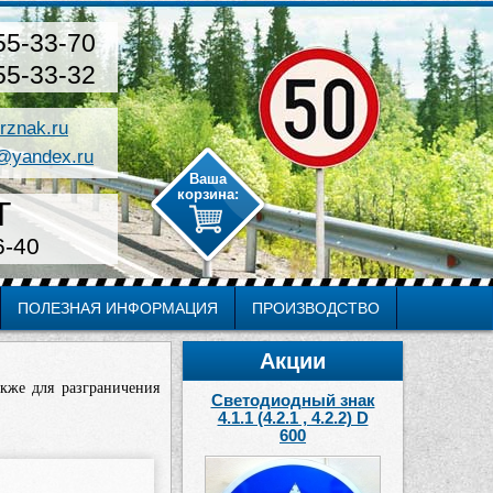
55-33-70
55-33-32
rznak.ru
@yandex.ru
Т
6-40
ПОЛЕЗНАЯ ИНФОРМАЦИЯ
ПРОИЗВОДСТВО
Акции
кже для разграничения
Светодиодный знак
4.1.1 (4.2.1 , 4.2.2) D
600