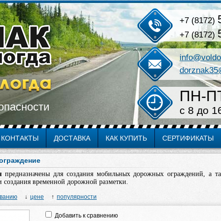
+7 (8172)
+7 (8172)
info@voldo
dorznak35
ПН-П
опасности
c 8 до 1
КОНТАКТЫ
ДОСТАВКА
КАК КУПИТЬ
СЕРТИФИКАТЫ
ограждение
ия
предназначены для создания мобильных дорожных ограждений, а та
и создания временной дорожной разметки.
ванию
цене
популярности
Добавить к сравнению