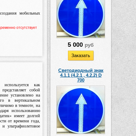
создания мобильных
ременно отсутствует
5 000
руб
Заказать
Светодиодный знак
4.1.1 (4.2.1 , 4.2.2) D
700
используется как
представляет собой
ние установлено на
его в вертикальном
личимо в темноте, на
одаря использованию
датик» имеет долгий
сти от времени года,
 и ультрафиолетовое