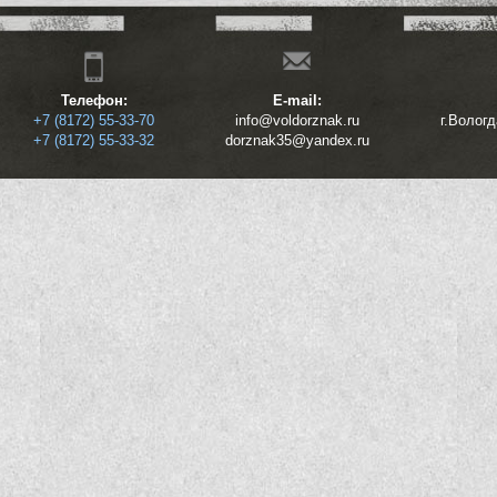
Телефон:
E-mail:
+7 (8172) 55-33-70
info@voldorznak.ru
г.Волог
+7 (8172) 55-33-32
dorznak35@yandex.ru