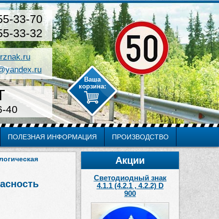
55-33-70
55-33-32
rznak.ru
@yandex.ru
Т
6-40
ПОЛЕЗНАЯ ИНФОРМАЦИЯ
ПРОИЗВОДСТВО
логическая
Акции
Светодиодный знак
пасность
4.1.1 (4.2.1 , 4.2.2) D
900