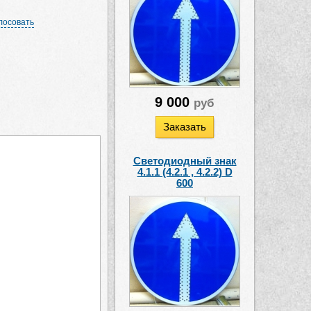
лосовать
9 000
руб
Заказать
Светодиодный знак
4.1.1 (4.2.1 , 4.2.2) D
600