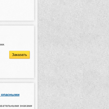
ии.
Заказать
с опасными
авательными знаками