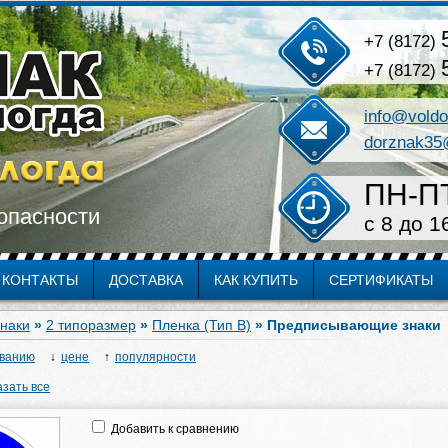
+7 (8172)
+7 (8172)
info@voldo
dorznak35
ПН-П
опасности
c 8 до 1
КОНТАКТЫ
ДОСТАВКА
КАК КУПИТЬ
СЕРТИФИКАТЫ
наки
»
2 типоразмер
»
Пленка (Тип В)
» Предписывающие знаки
ванию
цене
популярности
зать все
Добавить к сравнению