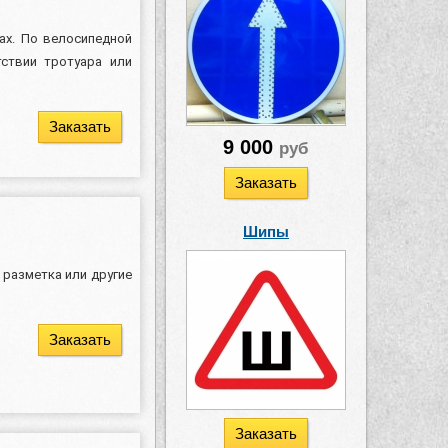
ах. По велосипедной
ствии тротуара или
Заказать
9 000
руб
Заказать
Шипы
 разметка или другие
Заказать
Заказать