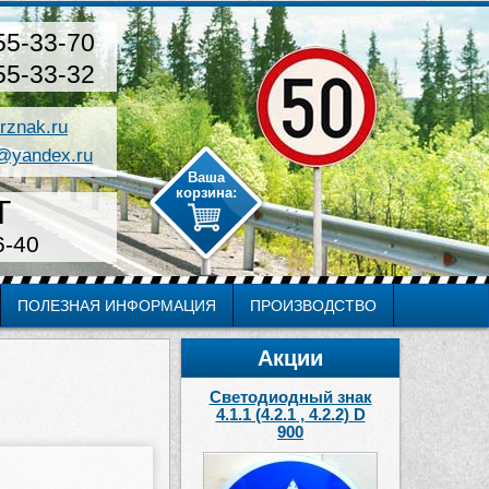
55-33-70
55-33-32
rznak.ru
@yandex.ru
Т
6-40
ПОЛЕЗНАЯ ИНФОРМАЦИЯ
ПРОИЗВОДСТВО
Акции
Светодиодный знак
4.1.1 (4.2.1 , 4.2.2) D
900